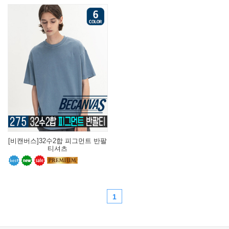
[비캔버스]32수2합 피그먼트 반팔
티셔츠
1