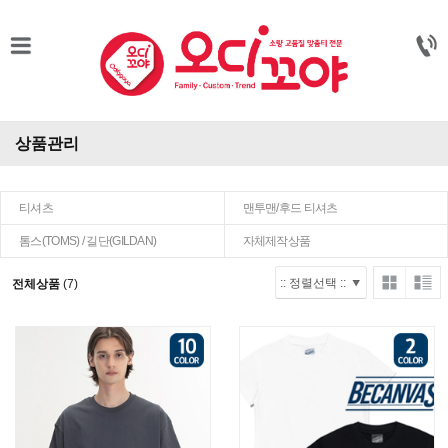
상품관리
티셔츠
맨투맨/후드 티셔츠
톰스(TOMS) / 길단(GILDAN)
자체제작상품
전체상품
(7)