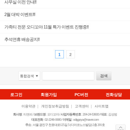
사무실 이전 안내!!
2월 대박 이벤트!!!
가족티 전문 오디꼬야 11월 특가 이벤트 진행중!!
추석연휴 배송공지!!
1
2
로그인
회원가입
PC버전
전화상담
이용약관
|
개인정보취급방침
|
고객센터
|
사이트맵
회사명
: 티앤피 /
브랜드명
: 오디꼬야 /
사업자등록번호
: 204-24-53600
/
대표
: 김성범
대표전화
: 02-2246-0680 /
이메일
: odiggoya@naver.com
주소
:
서울 광진구 천호대로125길 5­ (디아코노스빌딩) 2층 201호