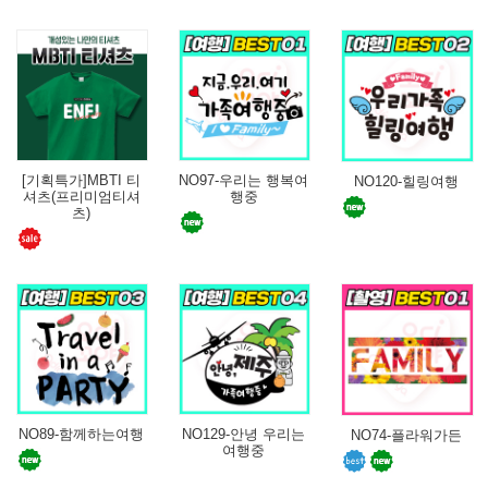
[기획특가]MBTI 티
NO97-우리는 행복여
NO120-힐링여행
셔츠(프리미엄티셔
행중
츠)
NO89-함께하는여행
NO129-안녕 우리는
NO74-플라워가든
여행중