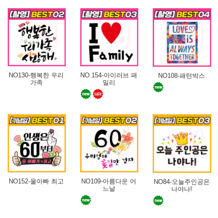
NO130-행복한 우리
NO 154-아이러브 패
NO108-패턴박스
가족
밀리
NO152-울아빠 최고
NO109-아름다운 어
NO84-오늘주인공은
느날
나야나!