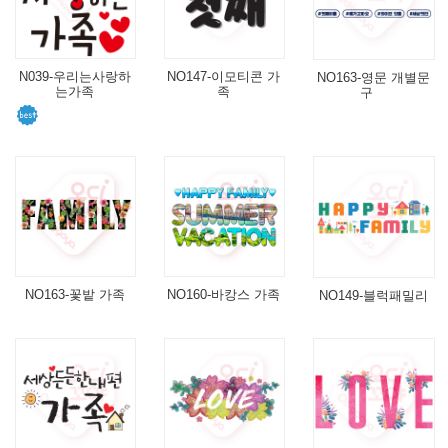
N039-우리는사랑하
NO147-이모티콘 가
NO163-영문 개별문
는가족
족
구
NO163-꽃밭 가족
NO160-바캉스 가족
NO149-블럭패밀리