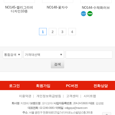
NO145-캘리그라피
NO148-꽃자수
NO144-수채화러브
디자인10종
1
2
3
4
로그인
회원가입
PC버전
전화상담
이용약관
|
개인정보취급방침
|
고객센터
|
사이트맵
회사명
: 티앤피 /
브랜드명
: 오디꼬야 /
사업자등록번호
: 204-24-53600
/
대표
: 김성범
대표전화
: 02-2246-0680 /
이메일
: odiggoya@naver.com
주소
:
서울 광진구 천호대로125길 5­ (디아코노스빌딩) 2층 201호