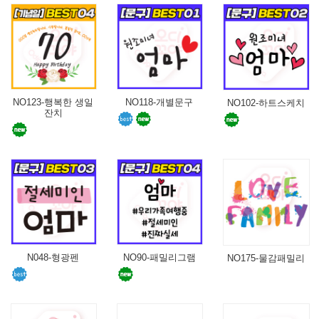
NO123-행복한 생일
NO118-개별문구
NO102-하트스케치
잔치
N048-형광펜
NO90-패밀리그램
NO175-물감패밀리