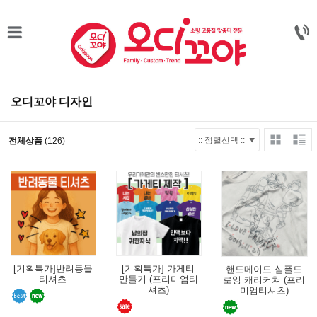
오디꼬야 디자인
전체상품
(126)
[기획특가]반려동물
[기획특가] 가게티
핸드메이드 심플드
티셔츠
만들기 (프리미엄티
로잉 캐리커쳐 (프리
셔츠)
미엄티셔츠)