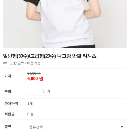
일반형(30수)/고급형(20수) 나그랑 반팔 티셔츠
VAT 포함 금액 / 아동가능
8,500 원
가격
6,900 원
개
수량
판매단위
1개
적립금
0 원
종류