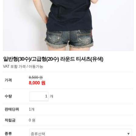
일반형(30수)/고급형(20수) 라운드 티셔츠(유색)
VAT 포함 가격 / 아동가능
8,500 원
가격
8,000 원
개
수량
판매단위
1개
적립금
0 원
종류