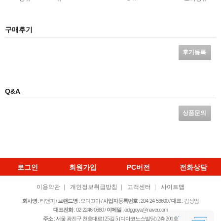
구매후기
후기등록
Q&A
상품문의
로그인
회원가입
PC버전
전화상담
이용약관
|
개인정보취급방침
|
고객센터
|
사이트맵
회사명
: 티앤피 /
브랜드명
: 오디꼬야 /
사업자등록번호
: 204-24-53600
/
대표
: 김성범
대표전화
: 02-2246-0680 /
이메일
: odiggoya@naver.com
주소
:
서울 광진구 천호대로125길 5­ (디아코노스빌딩) 2층 201호